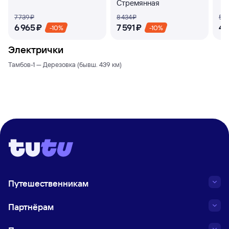
Стремянная
7 ⁠739 ⁠₽
8 ⁠434 ⁠₽
5 ⁠1
6 ⁠965 ⁠₽
7 ⁠591 ⁠₽
4 ⁠
-10%
-10%
Электрички
Тамбов-1 — Дерезовка (бывш. 439 км)
Путешественникам
Партнёрам