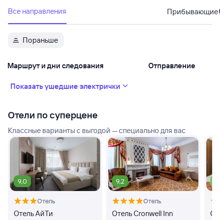
Все направления
Прибывающие
Пораньше
Маршрут и дни следования
Отправление
Показать ушедшие электрички
Отели по суперцене
Классные варианты с выгодой — специально для вас
9,0
9,2
7,
Отель
Отель
Отель АйТи
Отель Cronwell Inn
От