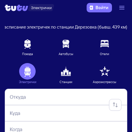
Войти
Электрички
Расписание электричек по станции Дерезовка (бывш. 439 км)
Поезда
Автобусы
Отели
Электрички
Станции
Аэроэкспрессы
Откуда
Куда
Когда